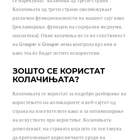
се нарекуваат “колачиња од трети-страни”.
Колачињата од трети страни овозможуваат
различни функционалности на нашиот сајт како
(рекламирање, функции на социјални медиуми,
аналитики). Овие колачиња не се во сопственост
на Grouper и Grouper нема контрола врз нив и
како тоа ќе бидат истите искористени.
ЗОШТО СЕ КОРИСТАТ
КОЛАЧИЊАТА?
Колачињата се користат за подобро разбирање на
користењето на апликациите и веб-сајтот од
страна на посетителите како и за оптимизирање
на искуството при користење. Колачињата
дозволуваат, на страната која што ги поставува,
да препознаваат корисничките уреди на