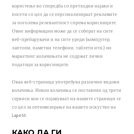
користење во споредба со претходни најави и
посети со цел да се персонализираат рекламите
за поголема релевантност спрема корисниците.
Овие информации може да се соберат на сите
веб-пребарувачи и на сите уреди (компјутер,
лаптопи, паметни телефони, таблети итн.) но
маркетинг колачињата не содржат лични
податоци за корисниците.
Оваа веб-страница употребува различни видови
колачиња. Некои колачиња се поставени од трети
сервиси кои се појавуваат на нашите страници се
со цел за оптимизирање на вашето искуство на
Lapetit.
КАКО ДА ГИ