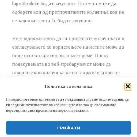
lapetit.mk ќе бидат зачувани. Поточно може да
одберете кои од претпочитаните колачиња кои не
се задолжителни ќе бидат зачувани.
Не е задолжително да ги прифатите колачињата и
согласувањето со користењето на истите може да
биде отповикано во било кое време. Преку
подесувањата во веб-пребарувачот може да
подесите кои колачиња ќе ги задржите, а кои не
сакате да ги задржите. Исто така може да ја
Политика за колачиња
исконтактирате компанијата која ги поставила и
која ги контролира колачињата. За повеќе
Ги користиме овие колачиња за да ги администрираме нашите страни, да
ги следиме активностите на корисниците и со тоа да овозможиме
информации проверете во подесувањата на
персонализирани промотивни пораки и реклами.
вашиот веб-пребарувач.
ПРИФАТИ