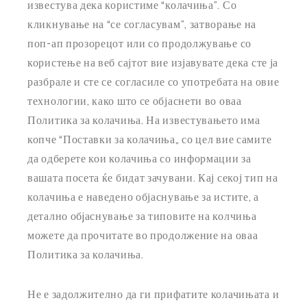
известува дека користиме “колачиња”. Со
кликнување на “се согласувам”, затворање на
поп-ап прозорецот или со продолжување со
користење на веб сајтот вие изјавувате дека сте ја
разбрале и сте се согласиле со употребата на овие
технологии, како што се објаснети во оваа
Политика за колачиња. На известувањето има
копче “Поставки за колачиња„ со цел вие самите
да одберете кои колачиња со информации за
вашата посета ќе бидат зачувани. Кај секој тип на
колачиња е наведено објаснување за истите, а
детално обjаснување за типовите на колчиња
можете да прочитате во продолжение на оваа
Политика за колачиња.
Не е задолжително да ги прифатите колачињата и