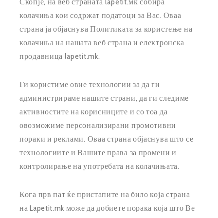
Скопје, на веб страната lapetit.мк собира
колачиња кои содржат податоци за Вас. Оваа
страна ја објаснува Политиката за користење на
колачиња на нашата веб страна и електронска
продавница lapetit.mk.
Ги користиме овие технологии за да ги
администрираме нашите страни, да ги следиме
активностите на корисниците и со тоа да
овозможиме персонализирани промотивни
пораки и реклами. Оваа страна објаснува што се
технологиите и Вашите права за промени и
контролирање на употребата на колачињата.
Кога прв пат ќе пристапите на било која страна
на Lapetit.mk може да добиете порака која што Ве