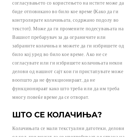
согласувањето со користењето на истите може да
биде отповикано во било кое време (Како да ги
контролирате колачињата, содржано подолу во
текстот). Може да ги промените подесувањата на
Вашиот пребарувач за да ограничите или
забраните колачиња и можете да ги избришете од
било кој уред во било кое време. Ако не се
согласувате или ги избришете колачињата некои
делови од нашиот сајт кои ги пристапувате може
воопшто да не функционираaт, да не
функционираaт како што треба или да им треба
многу повеќе време да се отворат.
ШТО СЕ КОЛАЧИЊА?
Колачињата се мали текстуални датотеки, делови
од код, кои можат да се употребуваат од страна на