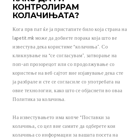
КОНТРОЛИРАМ
КОЛАЧИЊАТА?
Кога прв пат ќе ја пристапите било која страна на
lapetit.mk може да добиете порака која што ве
известува дека користиме “колачиња”. Со
кликнување на “се согласувам”, затворање на
поп-ап прозорецот или со продолжување со
користење на веб сајтот вие изјавување дека сте
ја разбрале и сте се согласиле со употребата на
овие технологии, како што се објаснети во оваа
Политика за колачиња.
На известувањето има копче “Поставки за
колачиња„ со цел вие самите да одберете кои
колачиња со информации за вашата посета на