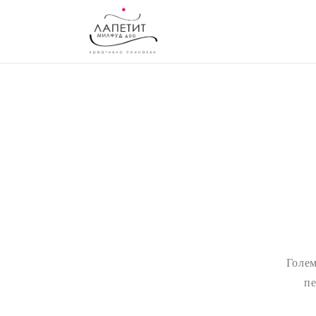
Голем
пе