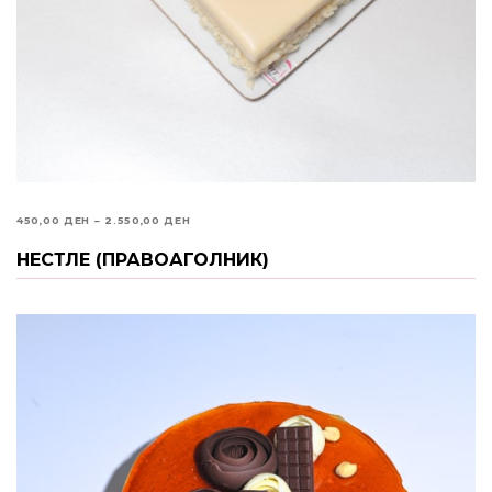
PRICE
450,00
ДЕН
–
2.550,00
ДЕН
RANGE:
НЕСТЛЕ (ПРАВОАГОЛНИК)
ИЗБЕРИ ОПЦИИ
450,00 ДЕН
THROUGH
2.550,00 ДЕН