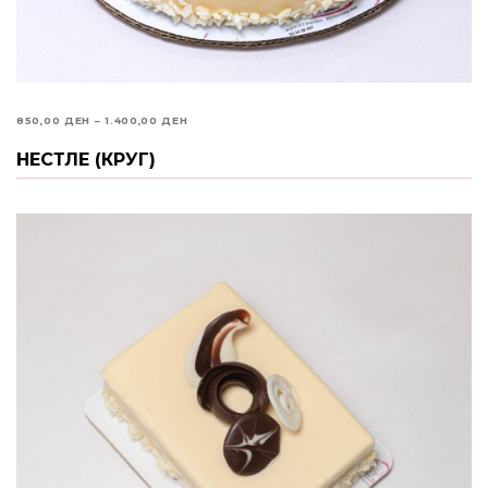
PRICE
850,00
ДЕН
–
1.400,00
ДЕН
RANGE:
НЕСТЛЕ (КРУГ)
ИЗБЕРИ ОПЦИИ
850,00 ДЕН
THROUGH
1.400,00 ДЕН