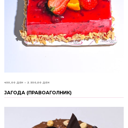
PRICE
450,00
ДЕН
–
2.550,00
ДЕН
RANGE:
ЈАГОДА (ПРАВОАГОЛНИК)
ИЗБЕРИ ОПЦИИ
450,00 ДЕН
THROUGH
2.550,00 ДЕН