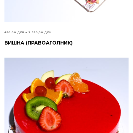
PRICE
450,00
ДЕН
–
2.550,00
ДЕН
RANGE:
ВИШНА (ПРАВОАГОЛНИК)
ИЗБЕРИ ОПЦИИ
450,00 ДЕН
THROUGH
2.550,00 ДЕН