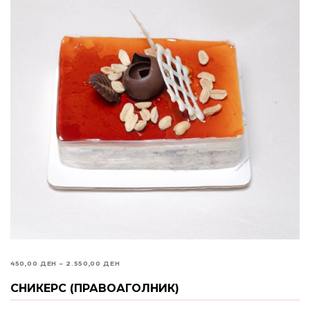
PRICE
450,00
ДЕН
–
2.550,00
ДЕН
RANGE:
СНИКЕРС (ПРАВОАГОЛНИК)
ИЗБЕРИ ОПЦИИ
450,00 ДЕН
THROUGH