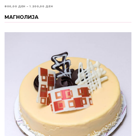
PRICE
800,00
ДЕН
–
1.200,00
ДЕН
RANGE:
МАГНОЛИЈА
ИЗБЕРИ ОПЦИИ
800,00 ДЕН
THROUGH
1.200,00 ДЕН