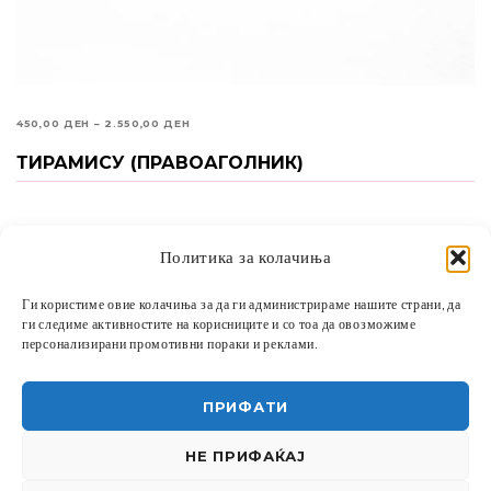
PRICE
450,00
ДЕН
–
2.550,00
ДЕН
RANGE:
ТИРАМИСУ (ПРАВОАГОЛНИК)
ИЗБЕРИ ОПЦИИ
450,00 ДЕН
THROUGH
2.550,00 ДЕН
1
2
3
→
Политика за колачиња
Ги користиме овие колачиња за да ги администрираме нашите страни, да
ги следиме активностите на корисниците и со тоа да овозможиме
* За нарачки направени до 11:00 часот на овој
персонализирани промотивни пораки и реклами.
производ, може да се подигнат истиот ден
.
ПРИФАТИ
НЕ ПРИФАЌАЈ