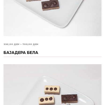
PRICE
350,00
ДЕН
–
700,00
ДЕН
RANGE:
БАЈАДЕРА БЕЛА
ИЗБЕРИ ОПЦИИ
350,00 ДЕН
THROUGH
700,00 ДЕН