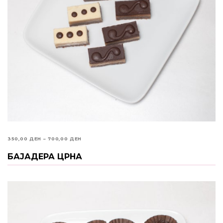
PRICE
350,00
ДЕН
–
700,00
ДЕН
RANGE:
БАЈАДЕРА ЦРНА
ИЗБЕРИ ОПЦИИ
350,00 ДЕН
THROUGH
700,00 ДЕН