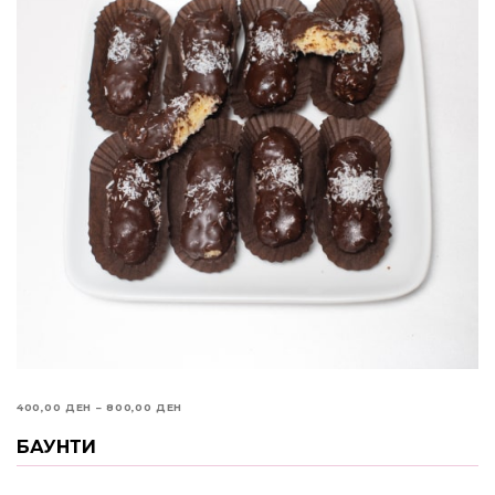
PRICE
400,00
ДЕН
–
800,00
ДЕН
RANGE:
БАУНТИ
ИЗБЕРИ ОПЦИИ
400,00 ДЕН
THROUGH