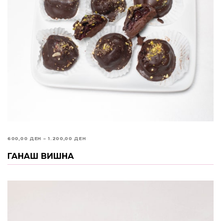
PRICE
600,00
ДЕН
–
1.200,00
ДЕН
RANGE:
ГАНАШ ВИШНА
ИЗБЕРИ ОПЦИИ
600,00 ДЕН
THROUGH
1.200,00 ДЕН