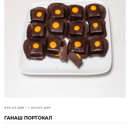
PRICE
600,00
ДЕН
–
1.200,00
ДЕН
RANGE:
ГАНАШ ПОРТОКАЛ
ИЗБЕРИ ОПЦИИ
600,00 ДЕН
THROUGH