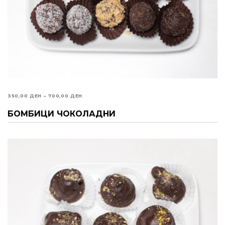
PRICE
350,00
ДЕН
–
700,00
ДЕН
RANGE:
БОМБИЦИ ЧОКОЛАДНИ
ИЗБЕРИ ОПЦИИ
350,00 ДЕН
THROUGH
700,00 ДЕН