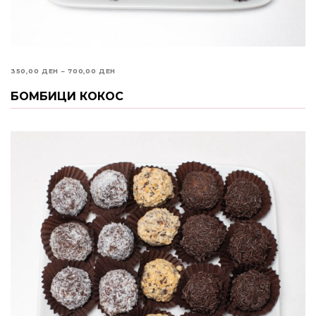
PRICE
350,00
ДЕН
–
700,00
ДЕН
RANGE:
БОМБИЦИ КОКОС
ИЗБЕРИ ОПЦИИ
350,00 ДЕН
THROUGH
700,00 ДЕН