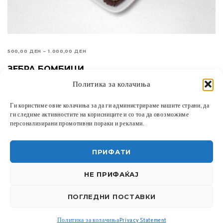
PRICE
500,00
ДЕН
–
1.000,00
ДЕН
RANGE:
ЗЕБРА БОМБИЦИ
ИЗБЕРИ ОПЦИИ
500,00 ДЕН
Политика за колачиња
THROUGH
1.000,00 ДЕН
1
2
3
→
Ги користиме овие колачиња за да ги администрираме нашите страни, да
ги следиме активностите на корисниците и со тоа да овозможиме
персонализирани промотивни пораки и реклами.
ПРИФАТИ
НЕ ПРИФАЌАЈ
ПОГЛЕДНИ ПОСТАВКИ
УСЛОВИ ЗА КОРИСТЕЊЕ
|
ПОЛИТИКА ЗА ПРИВАТНОСТ
|
ПОЛИТИКА ЗА КОЛАЧИЊА
СИТЕ ПРАВА ЗАДРЖАНИ - 2023
ЛАПЕТИТ
DESIGNED BY
MAVALEX
Политика за колачиња
Privacy Statement