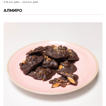
PRICE
275,00
ДЕН
–
550,00
ДЕН
RANGE:
АЛМИРО
ИЗБЕРИ ОПЦИИ
275,00 ДЕН
THROUGH
550,00 ДЕН