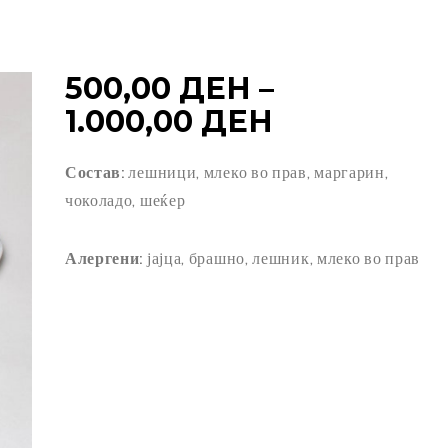
500,00
ДЕН
–
PRICE
1.000,00
ДЕН
RANGE:
Состав:
лешници, млеко во прав, маргарин,
500,00 ДЕ
чоколадо, шеќер
THROUGH
1.000,00 Д
Алергени:
јајца, брашно, лешник, млеко во прав