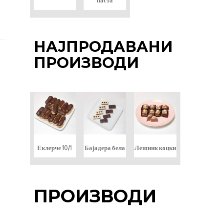
паста
НАЈПРОДАВАНИ
ПРОИЗВОДИ
Еклерче 10/1
Бајадера бела
Лешник коцки
ПРОИЗВОДИ