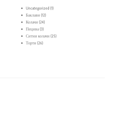
1
Uncategorized
1
12
продукт
Баклави
12
24
продукти
Колачи
24
3
продукти
Пецива
3
продукти
25
Ситни колачи
25
26
продукти
Торти
26
продукти