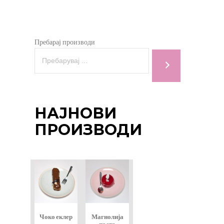
Пребарај производи
Н
НАЈНОВИ
ЕН
ПРОИЗВОДИ
Чоко еклер
Магнолија