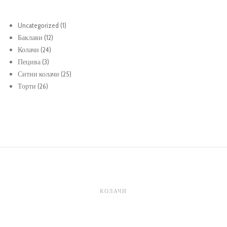
1
Uncategorized
1
12
продукт
Баклави
12
24
продукти
Колачи
24
3
продукти
Пецива
3
продукти
25
Ситни колачи
25
26
продукти
Торти
26
продукти
КОЛАЧИ