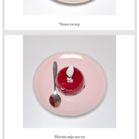
Чоко еклер
Магнолија паста