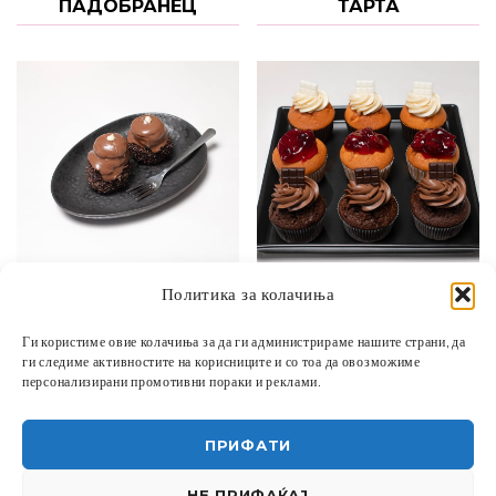
ДОДАЈ ВО КОШНИЦА
ПАДОБРАНЕЦ
ДОДАЈ ВО КОШНИЦА
ТАРТА
Политика за колачиња
60,00
ДЕН
60,00
ДЕН
Ги користиме овие колачиња за да ги администрираме нашите страни, да
ДОДАЈ ВО КОШНИЦА
ЧОКО СУ
МАФИН ЧОКОЛАДЕН
ДОДАЈ ВО КОШНИЦА
ги следиме активностите на корисниците и со тоа да овозможиме
персонализирани промотивни пораки и реклами.
ПРИФАТИ
НЕ ПРИФАЌАЈ