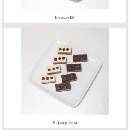
Еклерче 10/1
Бајадера бела