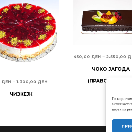
450,00
ДЕН
–
2.550,00
Д
ИЗБЕРИ ОПЦИИ
ЧОКО ЈАГОДА
(ПРАВОАГОЛНИК
PRICE
0
ДЕН
–
1.300,00
ДЕН
RANGE:
РИ ОПЦИИ
ЧИЗКЕЈК
Ги користим
850,00 ДЕН
активностит
THROUGH
пораки и ре
1.300,00 ДЕН
ПРИ