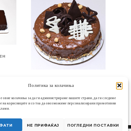
PRICE
ЕН
RANGE:
450,00 ДЕН
)
PRICE
1.050,00
ДЕН
–
1.800,00
ДЕН
THROUGH
Политика за колачиња
RANGE:
ИЗБЕРИ ОПЦИИ
2.550,00 ДЕН
КРАНЧ
е овие колачиња за да ги администрираме нашите страни, да ги следиме
1.050,00 ДЕН
е на корисниците и со тоа да овозможиме персонализирани промотивни
THROUGH
клами.
1.800,00 ДЕН
ФАТИ
НЕ ПРИФАЌАЈ
ПОГЛЕДНИ ПОСТАВКИ