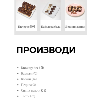
Еклерче 10/1
Бајадера бела
Лешник коцки
ПРОИЗВОДИ
1
Uncategorized
1
12
продукт
Баклави
12
24
продукти
Колачи
24
3
продукти
Пецива
3
продукти
25
Ситни колачи
25
26
продукти
Торти
26
продукти