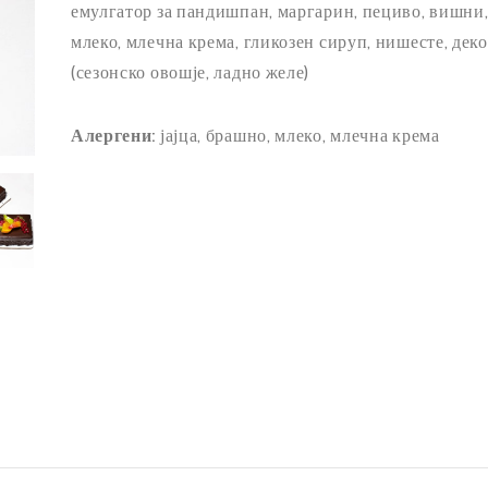
емулгатор за пандишпан, маргарин, пециво, вишни
THROUGH
млеко, млечна крема, гликозен сируп, нишесте, дек
2.550,00 
(сезонско овошје, ладно желе)
Алергени:
јајца, брашно, млеко, млечна крема