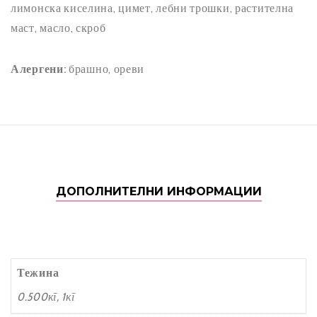
лимонска киселина, цимет, лебни трошки, растителна
T
маст, масло, скроб
8
Алергени:
брашно, ореви
ДОПОЛНИТЕЛНИ ИНФОРМАЦИИ
Тежина
0.500кг, 1кг