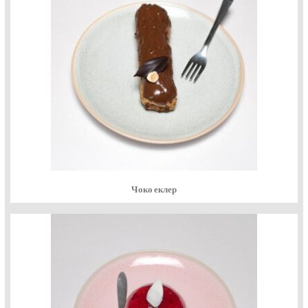
Чоко еклер