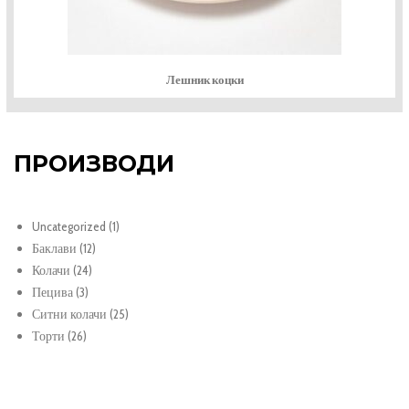
Лешник коцки
ПРОИЗВОДИ
1
Uncategorized
1
12
продукт
Баклави
12
24
продукти
Колачи
24
3
продукти
Пецива
3
продукти
25
Ситни колачи
25
26
продукти
Торти
26
продукти