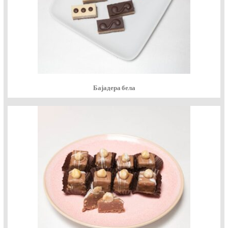
Бајадера бела