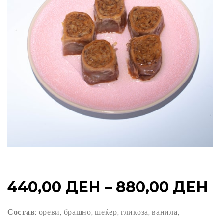
P
440,00
ДЕН
–
880,00
ДЕН
R
Состав:
ореви, брашно, шеќер, гликоза, ванила,
4