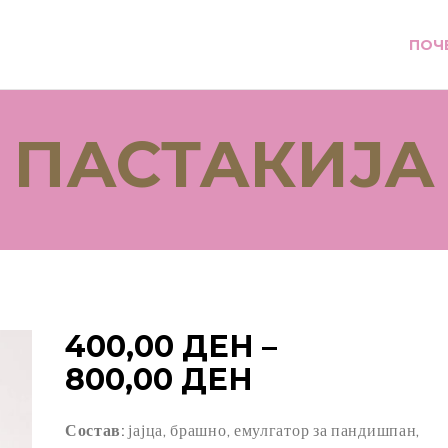
ПОЧ
ПАСТАКИЈА
400,00
ДЕН
–
PRICE
800,00
ДЕН
RANGE:
Состав:
јајца, брашно, емулгатор за пандишпан,
400,00 ДЕН