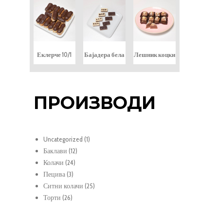
Еклерче 10/1
Бајадера бела
Лешник коцки
ПРОИЗВОДИ
1
Uncategorized
1
12
продукт
Баклави
12
24
продукти
Колачи
24
3
продукти
Пецива
3
продукти
25
Ситни колачи
25
26
продукти
Торти
26
продукти