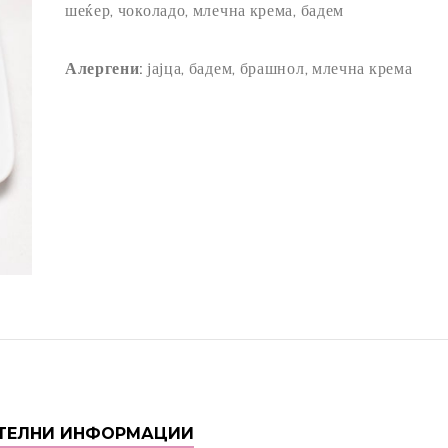
шеќер, чоколадо, млечна крема, бадем
THROUGH
800,00 ДЕН
Алергени:
јајца, бадем, брашнол, млечна крема
ТЕЛНИ ИНФОРМАЦИИ