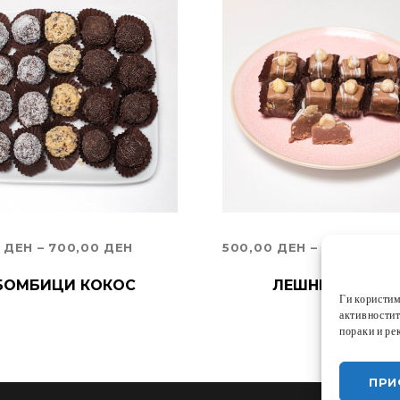
PRICE
0
ДЕН
–
700,00
ДЕН
500,00
ДЕН
–
1.000,00
Д
RANGE:
РИ ОПЦИИ
ИЗБЕРИ ОПЦИИ
БОМБИЦИ КОКОС
ЛЕШНИК КОЦК
Ги користим
350,00 ДЕН
активностит
THROUGH
пораки и ре
700,00 ДЕН
ПРИ