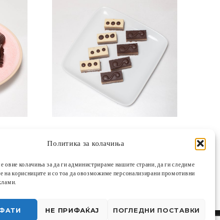
PRICE
PRICE
ЕН
350,00
ДЕН
–
700,00
ДЕН
Политика за колачиња
RANGE:
RANGE:
ИЗБЕРИ ОПЦИИ
И
БАЈАДЕРА ЦРНА
е овие колачиња за да ги администрираме нашите страни, да ги следиме
500,00 ДЕН
350,00 ДЕН
е на корисниците и со тоа да овозможиме персонализирани промотивни
THROUGH
THROUGH
клами.
1.000,00 ДЕН
700,00 ДЕН
ФАТИ
НЕ ПРИФАЌАЈ
ПОГЛЕДНИ ПОСТАВКИ