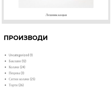
Лешник коцки
ПРОИЗВОДИ
1
Uncategorized
1
12
продукт
Баклави
12
24
продукти
Колачи
24
3
продукти
Пецива
3
продукти
25
Ситни колачи
25
26
продукти
Торти
26
продукти