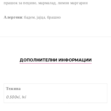
прашок за пециво, мармалад, лимон маргарин
T
55
Алергени:
бадем, јајца, брашно
ДОПОЛНИТЕЛНИ ИНФОРМАЦИИ
Тежина
0.500кг, 1кг