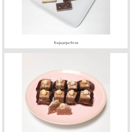
Бајадера бела