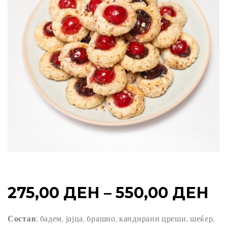
PR
275,00
ДЕН
–
550,00
ДЕН
R
Состав:
бадем, јајца, брашно, кандирани цреши, шеќер,
27