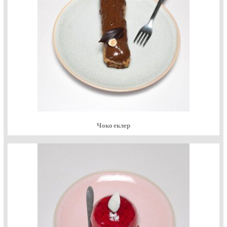
Чоко еклер