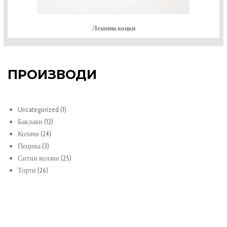
Лешник коцки
ПРОИЗВОДИ
1
Uncategorized
1
12
продукт
Баклави
12
24
продукти
Колачи
24
3
продукти
Пецива
3
продукти
25
Ситни колачи
25
26
продукти
Торти
26
продукти