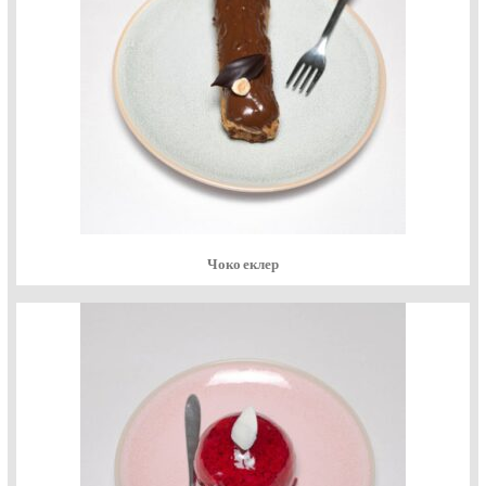
Чоко еклер