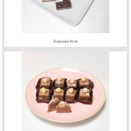
Бајадера бела