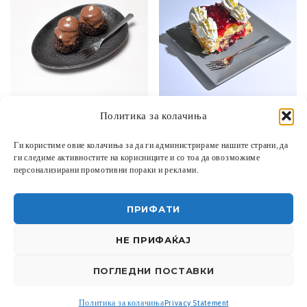
Политика за колачиња
60,00
ДЕН
120,00
ДЕН
Ги користиме овие колачиња за да ги администрираме нашите страни, да
ДОДАЈ ВО КОШНИЦА
ЧОКО СУ
ДОДАЈ ВО КОШНИЦА
МИЛ ФЕИ ВИШНА
ги следиме активностите на корисниците и со тоа да овозможиме
персонализирани промотивни пораки и реклами.
ПРИФАТИ
НЕ ПРИФАЌАЈ
ПОГЛЕДНИ ПОСТАВКИ
УСЛОВИ ЗА КОРИСТЕЊЕ
|
ПОЛИТИКА ЗА ПРИВАТНОСТ
|
ПОЛИТИКА ЗА КОЛАЧИЊА
СИТЕ ПРАВА ЗАДРЖАНИ - 2023
ЛАПЕТИТ
DESIGNED BY
MAVALEX
Политика за колачиња
Privacy Statement