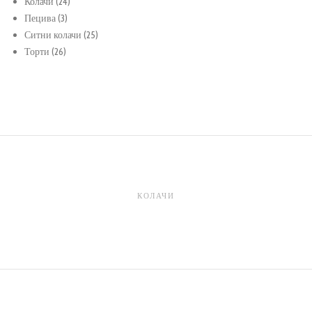
24
продукти
Колачи
24
3
продукти
Пецива
3
продукти
25
Ситни колачи
25
26
продукти
Торти
26
продукти
КОЛАЧИ