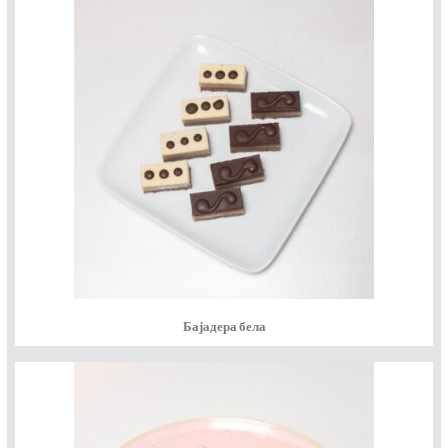
Бајадера бела