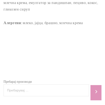
млечна крема, емулгатор за пандишпан, пециво, кокос,
гликозен сируп
Алергени:
млеко, јајца, брашно, млечна крема
Пребарај производи